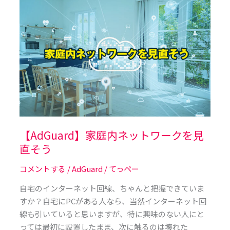
【AdGuard】
家
庭
内
ネ
ッ
ト
ワ
ー
ク
を
【AdGuard】家庭内ネットワークを見
見
直そう
直
コメントする
/
AdGuard
/
てっペー
そ
う
自宅のインターネット回線、ちゃんと把握できていま
すか？自宅にPCがある人なら、当然インターネット回
線も引いていると思いますが、特に興味のない人にと
っては最初に設置したまま、次に触るのは壊れた