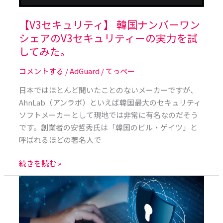
ン
バ
【V3セキュリティ】 韓国ナンバーワン
ー
シェアのV3セキュリティーの実力を試
ワ
してみた。
ン
シ
コメントする
/
AdGuard
/
てっペー
ェ
ア
日本ではほとんど聞いたことのないメーカーですが、
の
AhnLab（アンラボ）といえば韓国最大のセキュリティ
V3
ソフトメーカーとして現地では非常に有名なのだそう
セ
です。創業者の安哲秀氏は「韓国のビル・ゲイツ」と
キ
呼ばれるほどの著名人で
ュ
続きを読む »
リ
テ
【AdGuard】
ィ
AdGuard
ー
が
の
持