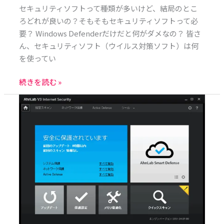
フ
セキュリティソフトって種類が多いけど、結局のとこ
ト
ろどれが良いの？そもそもセキュリティソフトって必
の
要？ Windows Defenderだけだと何がダメなの？ 皆さ
お
ん、セキュリティソフト（ウイルス対策ソフト）は何
す
を使ってい
す
め
続きを読む »
2021
【V3
セ
キ
ュ
リ
テ
ィ】
韓
国
ナ