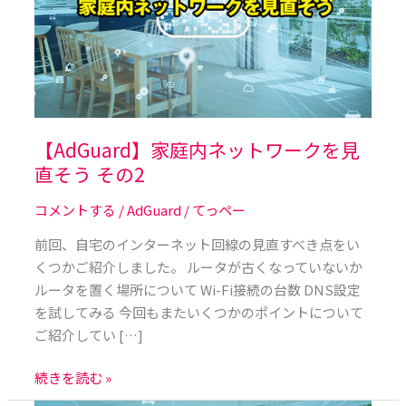
ネ
ッ
ト
ワ
ー
ク
を
【AdGuard】家庭内ネットワークを見
見
直そう その2
直
コメントする
/
AdGuard
/
てっペー
そ
う
前回、自宅のインターネット回線の見直すべき点をい
そ
くつかご紹介しました。 ルータが古くなっていないか
の
ルータを置く場所について Wi-Fi接続の台数 DNS設定
2
を試してみる 今回もまたいくつかのポイントについて
ご紹介してい […]
続きを読む »