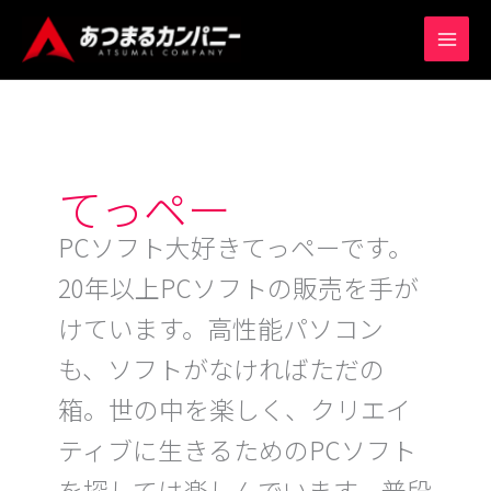
内
MAIN
容
MEN
を
ス
キ
ッ
プ
てっペー
PCソフト大好きてっペーです。
20年以上PCソフトの販売を手が
けています。高性能パソコン
も、ソフトがなければただの
箱。世の中を楽しく、クリエイ
ティブに生きるためのPCソフト
を探しては楽しんでいます。普段