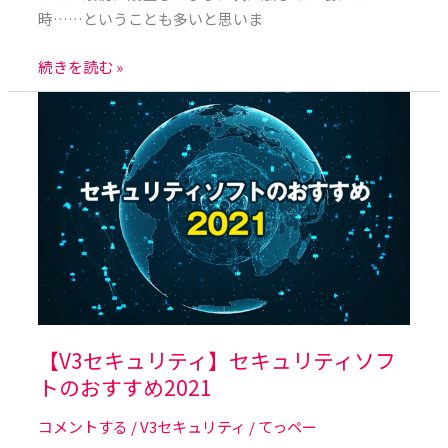
時……ということも多いと思いま
続きを読む »
【V3
セ
キ
ュ
リ
テ
ィ】
セ
キ
ュ
リ
【V3セキュリティ】セキュリティソフ
テ
トのおすすめ2021
ィ
コメントする
/
V3セキュリティ
/
てっペー
ソ