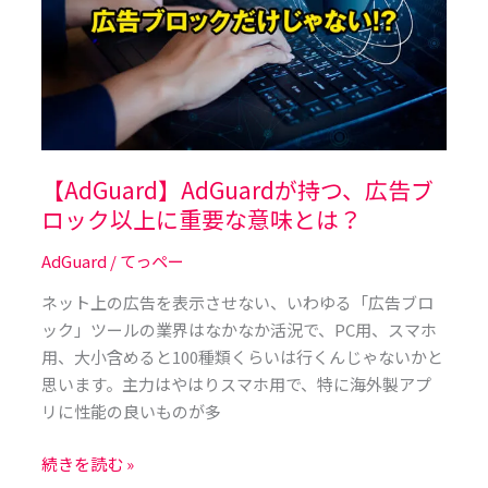
実
つ、
力
広
を
告
試
ブ
し
ロ
て
ッ
み
ク
【AdGuard】AdGuardが持つ、広告ブ
た。
以
ロック以上に重要な意味とは？
上
AdGuard
/
てっペー
に
重
ネット上の広告を表示させない、いわゆる「広告ブロ
要
ック」ツールの業界はなかなか活況で、PC用、スマホ
な
用、大小含めると100種類くらいは行くんじゃないかと
意
思います。主力はやはりスマホ用で、特に海外製アプ
味
リに性能の良いものが多
と
は？
続きを読む »