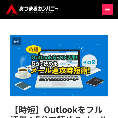
内
MAIN
容
MEN
を
ス
キ
ッ
時短
プ
【時短】Outlookをフル