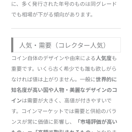
に、多く発行された年号のものは同グレード
でも相場が下がる傾向があります。
人気・需要（コレクター人気）
コイン自体のデザインや由来による
人気度
も
重要です。いくら古く希少でも誰も欲しがら
なければ値は上がりません。一般に
世界的に
知名度が高い国や人物・美麗なデザインのコ
イン
は需要が大きく、高値が付きやすいで
す。コインマーケットでは需要と供給のバラ
ンスが常に価値に影響し、
「市場評価が高い
もの」＝「高額で取引されるもの」
となりま