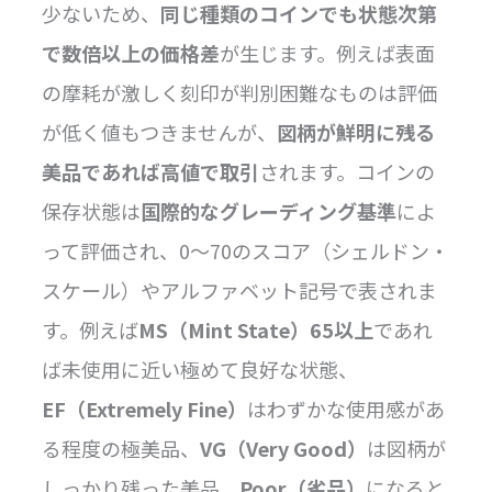
少ないため、
同じ種類のコインでも状態次第
で数倍以上の価格差
が生じます。例えば表面
の摩耗が激しく刻印が判別困難なものは評価
が低く値もつきませんが、
図柄が鮮明に残る
美品であれば高値で取引
されます。コインの
保存状態は
国際的なグレーディング基準
によ
って評価され、0〜70のスコア（シェルドン・
スケール）やアルファベット記号で表されま
す。例えば
MS（Mint State）65以上
であれ
ば未使用に近い極めて良好な状態、
EF（Extremely Fine）
はわずかな使用感があ
る程度の極美品、
VG（Very Good）
は図柄が
しっかり残った美品、
Poor（劣品）
になると