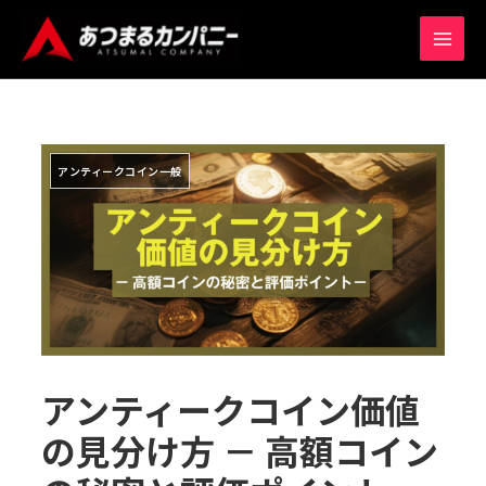
内
MAIN
容
MEN
を
ス
キ
ッ
アンティークコイン一般
プ
アンティークコイン価値
の見分け方 － 高額コイン