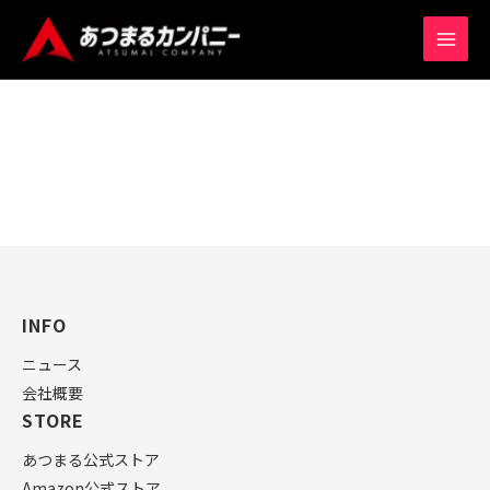
内
MAIN
容
MEN
を
ス
キ
ッ
プ
INFO
ニュース
会社概要
STORE
あつまる公式ストア
Amazon公式ストア