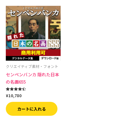
クリエイティブ素材・フォント
センペンバンカ 隠れた日本
の名画655
¥
10,780
5段階中
4.50
の評価
カートに入れる