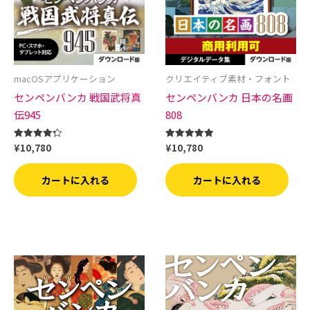
macOSアプリケーション
クリエイティブ素材・フォント
センペンバンカ 戦国武将真
センペンバンカ 日本の名画
伝945
808
¥
10,780
¥
10,780
5段階中
5段階中
4.33
5.00
の評価
の評価
カートに入れる
カートに入れる