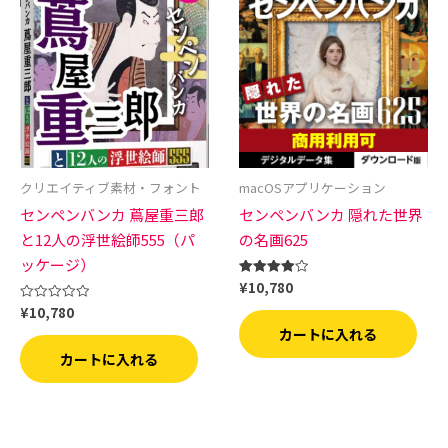
クリエイティブ素材・フォント
macOSアプリケーション
センペンバンカ 蔦屋重三郎
センペンバンカ 隠れた世界
と12人の浮世絵師555（パ
の名画625
ッケージ）
¥
10,780
5段階中
4.00
¥
10,780
の評価
5
段
カートに入れる
階
中
カートに入れる
0
の
評
価