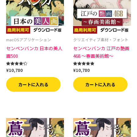
macOSアプリケーション
クリエイティブ素材・フォント
センペンバンカ 日本の美人
センペンバンカ 江戸の艶画
画500
468 〜春画美術館〜
¥
10,780
¥
10,780
5段階中
5段階中
4.33
5.00
の評価
の評価
カートに入れる
カートに入れる