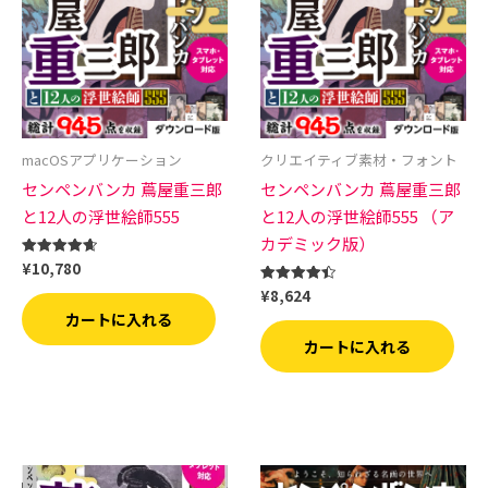
macOSアプリケーション
クリエイティブ素材・フォント
センペンバンカ 蔦屋重三郎
センペンバンカ 蔦屋重三郎
と12人の浮世絵師555
と12人の浮世絵師555 （ア
カデミック版）
¥
10,780
5段階中
4.67
¥
8,624
の評価
5段階中
4.50
カートに入れる
の評価
カートに入れる