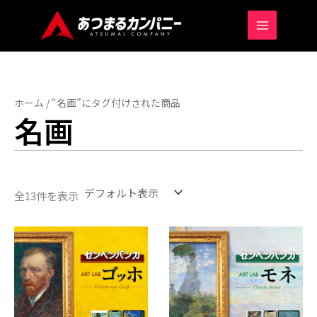
MAIN
MENU
ホーム
/ “名画”にタグ付けされた商品
名画
全13件を表示