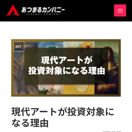
内
MAIN
容
MEN
を
ス
キ
ッ
ART
プ
現代アートが投資対象に
なる理由